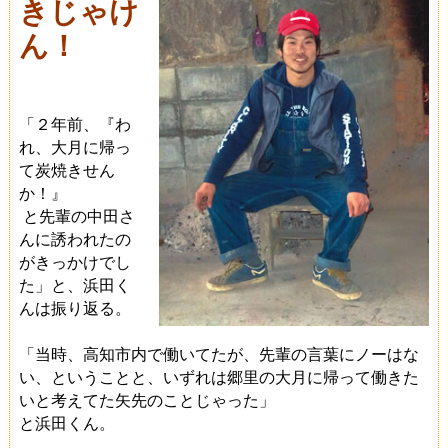
きじゃけ
ん！
「２年前、
『わ
れ、大月に帰っ
て炭焼きせん
か！』
と先輩の中田さ
んに誘われたの
がきっかけでし
た」
と、浜田く
んは振り返る。
「当時、高知市内で働いてたが、先輩の言葉にノーはな
い、ということと、いずれは郷里の大月に帰って働きた
いと考えてた矢先のことじゃった」
と浜田くん。