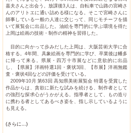
嘉夫さんと出会う。放課後3人は、自転車で山路の宮崎さ
んのアリトエに通い詰める様になる。そこで宮崎さんに
師事している一般の人達に交じって、同じモチーフを描
いて展覧会に出品した。油絵を専門的に学ぶ環境を得た
上岡は絵画の技術・制作の精神を習得した。
目的に向かって歩みだした上岡は、大阪芸術大学に合
格する。4年間、具象絵画を専門的に学び、卒業後は幡多
に帰って来る。県展・四万十市展などに意欲的に出品
し、【県展】洋画特選1回・褒状3回、【市展】洋画無鑑
査・褒状4回などの評価を受けている。
2009年10月 第63回 高知県美術展覧会 特選を受賞した
作品からは、貪欲に新たな試みを続ける、制作者として
の強烈な探求心がうかがえる。指導者として、もの造り
に携わる者としてあるべき姿を、指し示しているように
も見える。
(さらに…)