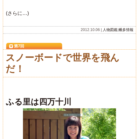
(さらに…)
2012.10.06 |
人物図鑑
,
幡多情報
第7回
スノーボードで世界を飛ん
だ！
ふる里は四万十川