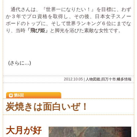
通代さんは、『世界一になりたい！』を目標に、わず
か３年でプロ資格を取得し、その後、日本女子スノー
ボードのトップに、そして世界ランキング６位にまでな
り、当時
「飛び姫」
と脚光を浴びた素敵な女性です。
(さらに…)
2012.10.05 |
人物図鑑
,
四万十市
,
幡多情報
第6回
炭焼きは面白いぜ！
大月が好