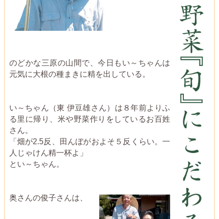
のどかな三原の山間で、今日もい～ちゃんは
元気に大根の種まきに精を出している。
い～ちゃん（東 伊豆雄さん）は８年前よりふ
る里に帰り、米や野菜作りをしているお百姓
さん。
「畑が2.5反、田んぼがおよそ５反くらい。一
人じゃけん精一杯よ」
とい～ちゃん。
奥さんの俊子さんは、