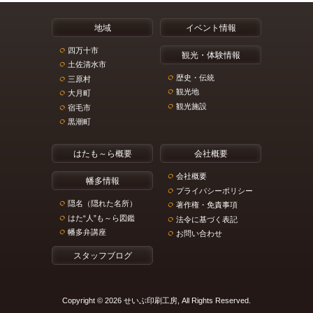
地域
イベント情報
四万十市
観光・体験情報
土佐清水市
歴史・伝統
三原村
観光地
大月町
観光施設
宿毛市
黒潮町
はたも～ら概要
会社概要
会社概要
幡多情報
プライバシーポリシー
隠名（隠れた名所）
著作権・免責事項
はた“人”も～ら図鑑
法令に基づく表記
幡多弁講座
お問い合わせ
スタッフブログ
Copyright © 2026 せいぶ印刷工房, All Rights Reserved.