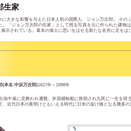
郎生家
本に大きな影響を与えた日本人初の国際人、ジョン万次郎。 その
された。「ジョン万次郎の生家」として残る写真を元に作られた建物
く展示されている。幕末の偉人に思いをはせる新たな名所に足をは
(本名:中浜万次郎)
1827年～1898年
、出漁中嵐に見舞われ遭難。米国捕鯨船に救助され九死に一生を得
て、近代日本の夜明けともいえる時代に日米の架け橋となる幾多の