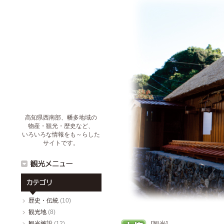
高知県西南部、幡多地域の
物産・観光・歴史など、
いろいろな情報をも～らした
サイトです。
歴史・伝統
(10)
観光地
(8)
観光施設
(12)
[観光]