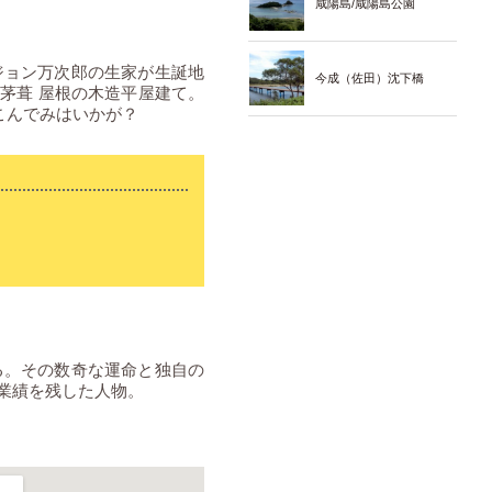
咸陽島/咸陽島公園
ジョン万次郎の生家が生誕地
今成（佐田）沈下橋
は茅葺 屋根の木造平屋建て。
こんでみはいかが？
る。その数奇な運命と独自の
業績を残した人物。