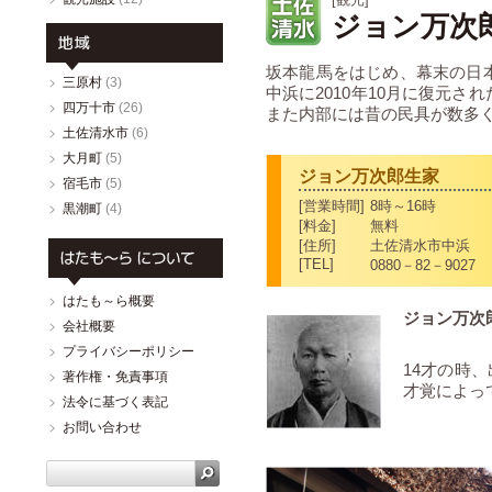
ジョン万次
坂本龍馬をはじめ、幕末の日
三原村
(3)
中浜に2010年10月に復元
四万十市
(26)
また内部には昔の民具が数多
土佐清水市
(6)
大月町
(5)
ジョン万次郎生家
宿毛市
(5)
[営業時間]
8時～16時
黒潮町
(4)
[料金]
無料
[住所]
土佐清水市中浜
[TEL]
0880－82－9027
はたも～ら概要
ジョン万次郎
会社概要
プライバシーポリシー
14才の時
著作権・免責事項
才覚によっ
法令に基づく表記
お問い合わせ