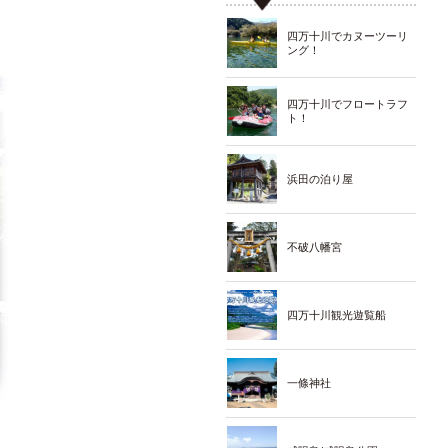
四万十川でカヌーツーリ
ング！
四万十川でフロートラフ
ト！
浜田の泊り屋
不破八幡宮
四万十川観光遊覧船
一條神社