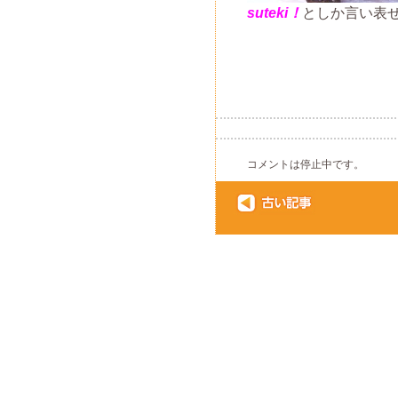
suteki！
としか言い表
コメントは停止中です。