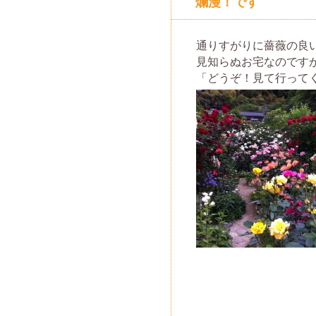
爛漫！です
通りすがりに薔薇の良
見知らぬお宅なのです
「どうぞ！見て行って