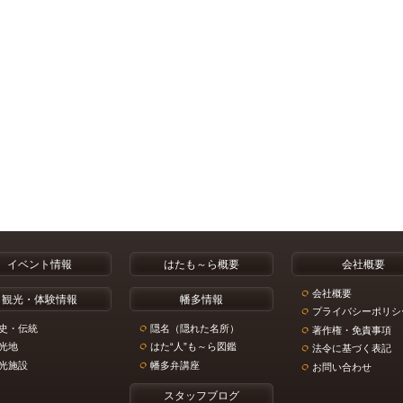
イベント情報
はたも～ら概要
会社概要
会社概要
観光・体験情報
幡多情報
プライバシーポリシ
史・伝統
隠名（隠れた名所）
著作権・免責事項
光地
はた“人”も～ら図鑑
法令に基づく表記
光施設
幡多弁講座
お問い合わせ
スタッフブログ