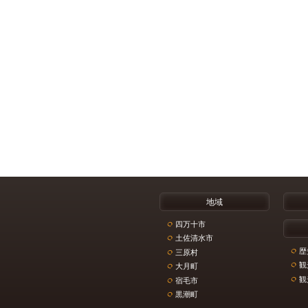
地域
四万十市
土佐清水市
歴
三原村
観
大月町
観
宿毛市
黒潮町