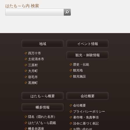
はたも～ら内 検索
地域
イベント情報
四万十市
観光・体験情報
土佐清水市
歴史・伝統
三原村
観光地
大月町
観光施設
宿毛市
黒潮町
はたも～ら概要
会社概要
会社概要
幡多情報
プライバシーポリシー
隠名（隠れた名所）
著作権・免責事項
はた“人”も～ら図鑑
法令に基づく表記
幡多弁講座
お問い合わせ