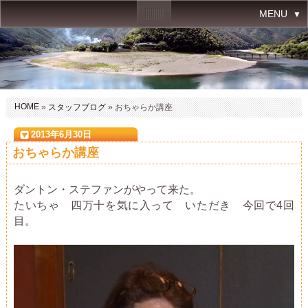
MENU
HOME
»
スタッフブログ
» おちゃらか講座
2013年6月30日
おちゃらか講座
ダントン・ステファンがやって来た。
たいちゃ 四万十を気に入って いただき 今回で4回
目。