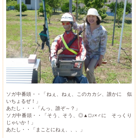
ソガ中番頭・・「ねぇ、ねぇ、このカカシ、誰かに 似
いちょるぜ！」
あたし・・・「んっ、誰ぞ～？」
ソガ中番頭・・「そう、そう、◎▲□♪×♂に そっくり
じゃいか！」
あたし・・「まことにねぇ、、、」