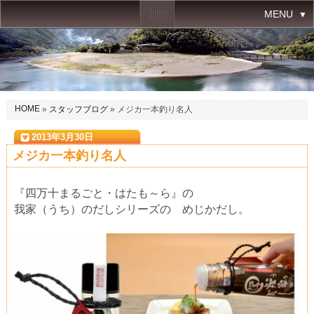
MENU
HOME
»
スタッフブログ
» メジカ一本釣り名人
2013年3月30日
メジカ一本釣り名人
『四万十まるごと・はたも～ら』の
我家（うち）のだしシリーズの めじかだし。