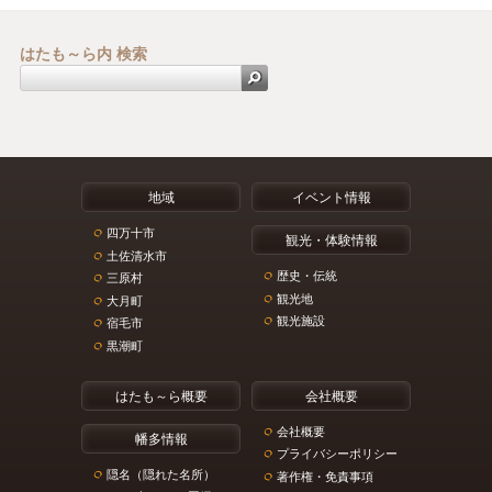
はたも～ら内 検索
地域
イベント情報
四万十市
観光・体験情報
土佐清水市
歴史・伝統
三原村
観光地
大月町
観光施設
宿毛市
黒潮町
はたも～ら概要
会社概要
会社概要
幡多情報
プライバシーポリシー
隠名（隠れた名所）
著作権・免責事項