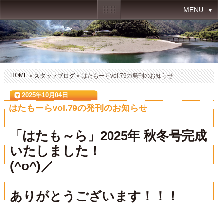
MENU
HOME
»
スタッフブログ
» はたもーらvol.79の発刊のお知らせ
2025年10月04日
はたもーらvol.79の発刊のお知らせ
「はたも～ら」2025年 秋冬号完成
いたしました！
(^o^)／
ありがとうございます！！！