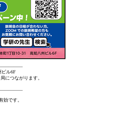
—————
洲ビル6F
務局につながります。
—————
で有効です。