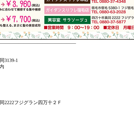
————————————————
3139-1
内
具同2222フジグラン四万十２Ｆ