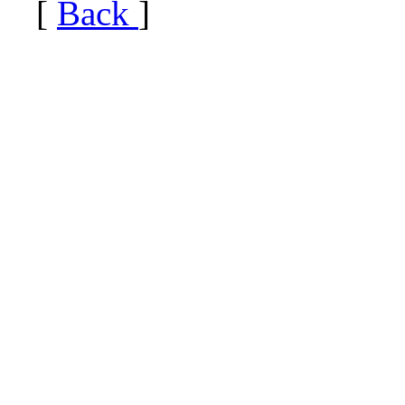
[
Back
]