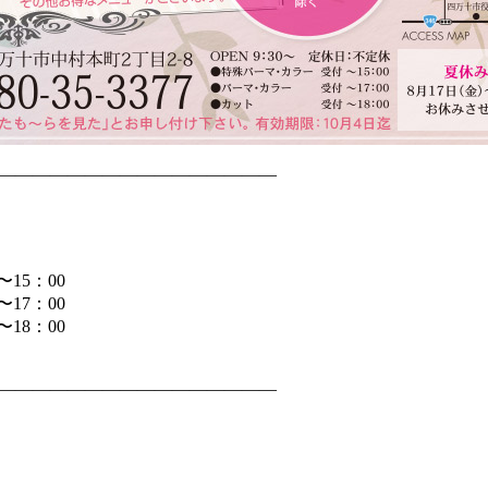
————————————————
15：00
7：00
：00
————————————————