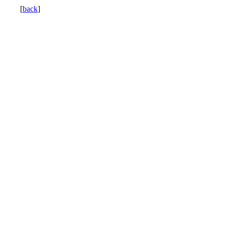
[
back
]