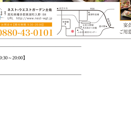
—————————————————–
0～20:00】
—————————————————–