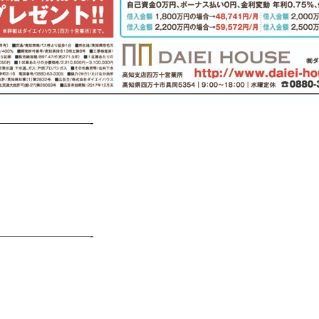
————————-
————————-