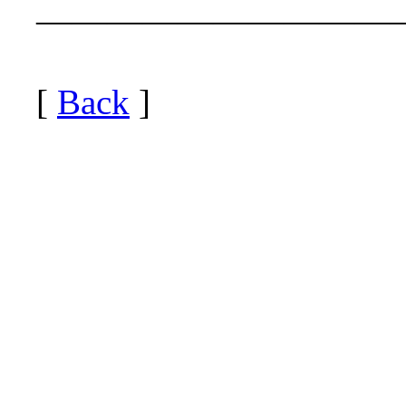
——————————
[
Back
]